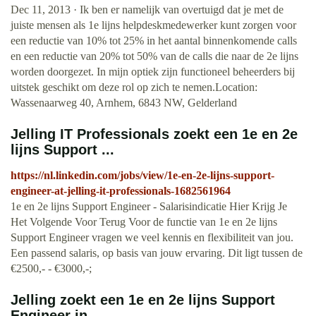
Dec 11, 2013 · Ik ben er namelijk van overtuigd dat je met de
juiste mensen als 1e lijns helpdeskmedewerker kunt zorgen voor
een reductie van 10% tot 25% in het aantal binnenkomende calls
en een reductie van 20% tot 50% van de calls die naar de 2e lijns
worden doorgezet. In mijn optiek zijn functioneel beheerders bij
uitstek geschikt om deze rol op zich te nemen.Location:
Wassenaarweg 40, Arnhem, 6843 NW, Gelderland
Jelling IT Professionals zoekt een 1e en 2e
lijns Support ...
https://nl.linkedin.com/jobs/view/1e-en-2e-lijns-support-
engineer-at-jelling-it-professionals-1682561964
1e en 2e lijns Support Engineer - Salarisindicatie Hier Krijg Je
Het Volgende Voor Terug Voor de functie van 1e en 2e lijns
Support Engineer vragen we veel kennis en flexibiliteit van jou.
Een passend salaris, op basis van jouw ervaring. Dit ligt tussen de
€2500,- - €3000,-;
Jelling zoekt een 1e en 2e lijns Support
Engineer in ...