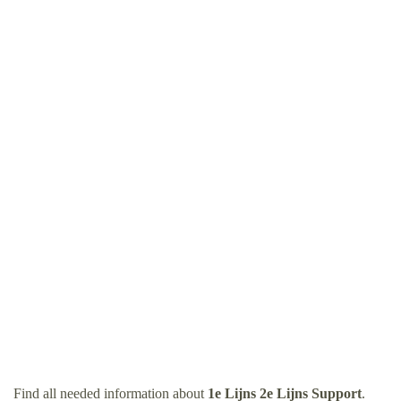
Find all needed information about
1e Lijns 2e Lijns Support
.