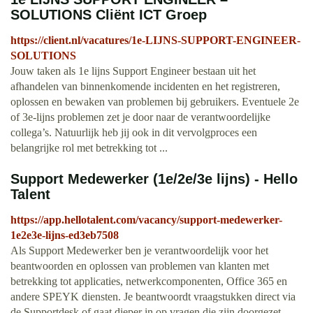
SOLUTIONS Cliënt ICT Groep
https://client.nl/vacatures/1e-LIJNS-SUPPORT-ENGINEER-
SOLUTIONS
Jouw taken als 1e lijns Support Engineer bestaan uit het
afhandelen van binnenkomende incidenten en het registreren,
oplossen en bewaken van problemen bij gebruikers. Eventuele 2e
of 3e-lijns problemen zet je door naar de verantwoordelijke
collega’s. Natuurlijk heb jij ook in dit vervolgproces een
belangrijke rol met betrekking tot ...
Support Medewerker (1e/2e/3e lijns) - Hello
Talent
https://app.hellotalent.com/vacancy/support-medewerker-
1e2e3e-lijns-ed3eb7508
Als Support Medewerker ben je verantwoordelijk voor het
beantwoorden en oplossen van problemen van klanten met
betrekking tot applicaties, netwerkcomponenten, Office 365 en
andere SPEYK diensten. Je beantwoordt vraagstukken direct via
de Supportdesk of gaat dieper in op vragen die zijn doorgezet