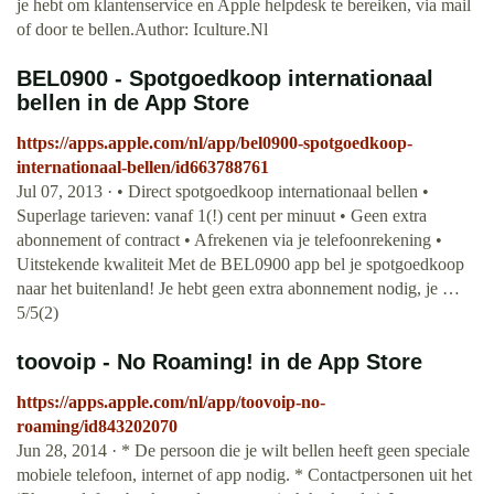
je hebt om klantenservice en Apple helpdesk te bereiken, via mail
of door te bellen.Author: Iculture.Nl
‎BEL0900 - Spotgoedkoop internationaal
bellen in de App Store
https://apps.apple.com/nl/app/bel0900-spotgoedkoop-
internationaal-bellen/id663788761
Jul 07, 2013 · ‎• Direct spotgoedkoop internationaal bellen •
Superlage tarieven: vanaf 1(!) cent per minuut • Geen extra
abonnement of contract • Afrekenen via je telefoonrekening •
Uitstekende kwaliteit Met de BEL0900 app bel je spotgoedkoop
naar het buitenland! Je hebt geen extra abonnement nodig, je …
5/5(2)
‎toovoip - No Roaming! in de App Store
https://apps.apple.com/nl/app/toovoip-no-
roaming/id843202070
Jun 28, 2014 · * De persoon die je wilt bellen heeft geen speciale
mobiele telefoon, internet of app nodig. * Contactpersonen uit het