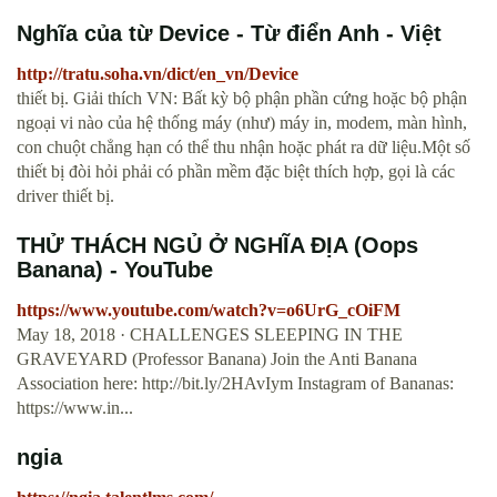
Nghĩa của từ Device - Từ điển Anh - Việt
http://tratu.soha.vn/dict/en_vn/Device
thiết bị. Giải thích VN: Bất kỳ bộ phận phần cứng hoặc bộ phận
ngoại vi nào của hệ thống máy (như) máy in, modem, màn hình,
con chuột chẳng hạn có thể thu nhận hoặc phát ra dữ liệu.Một số
thiết bị đòi hỏi phải có phần mềm đặc biệt thích hợp, gọi là các
driver thiết bị.
THỬ THÁCH NGỦ Ở NGHĨA ĐỊA (Oops
Banana) - YouTube
https://www.youtube.com/watch?v=o6UrG_cOiFM
May 18, 2018 · CHALLENGES SLEEPING IN THE
GRAVEYARD (Professor Banana) Join the Anti Banana
Association here: http://bit.ly/2HAvIym Instagram of Bananas:
https://www.in...
ngia