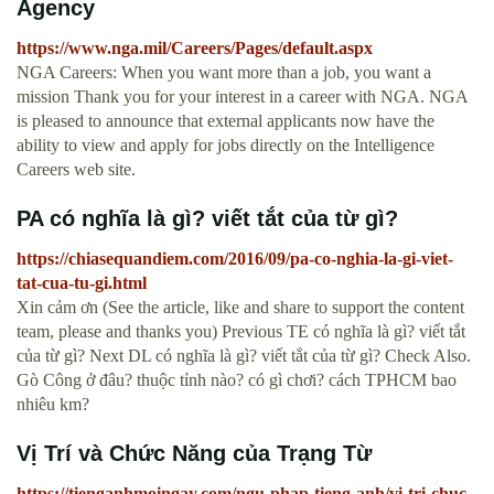
Agency
https://www.nga.mil/Careers/Pages/default.aspx
NGA Careers: When you want more than a job, you want a
mission Thank you for your interest in a career with NGA. NGA
is pleased to announce that external applicants now have the
ability to view and apply for jobs directly on the Intelligence
Careers web site.
PA có nghĩa là gì? viết tắt của từ gì?
https://chiasequandiem.com/2016/09/pa-co-nghia-la-gi-viet-
tat-cua-tu-gi.html
Xin cảm ơn (See the article, like and share to support the content
team, please and thanks you) Previous TE có nghĩa là gì? viết tắt
của từ gì? Next DL có nghĩa là gì? viết tắt của từ gì? Check Also.
Gò Công ở đâu? thuộc tỉnh nào? có gì chơi? cách TPHCM bao
nhiêu km?
Vị Trí và Chức Năng của Trạng Từ
https://tienganhmoingay.com/ngu-phap-tieng-anh/vi-tri-chuc-