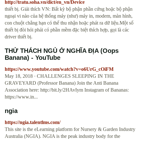
http://tratu.soha.vn/dict/en_vn/Device
thiết bị. Giải thích VN: Bất kỳ bộ phận phần cứng hoặc bộ phận
ngoại vi nào của hệ thống máy (như) máy in, modem, màn hình,
con chuột chẳng hạn có thể thu nhận hoặc phát ra dữ liệu.Một số
thiết bị đòi hỏi phải có phần mềm đặc biệt thích hợp, gọi là các
driver thiết bị.
THỬ THÁCH NGỦ Ở NGHĨA ĐỊA (Oops
Banana) - YouTube
https://www.youtube.com/watch?v=o6UrG_cOiFM
May 18, 2018 · CHALLENGES SLEEPING IN THE
GRAVEYARD (Professor Banana) Join the Anti Banana
Association here: http://bit.ly/2HAvIym Instagram of Bananas:
https://www.in...
ngia
https://ngia.talentlms.com/
This site is the eLearning platform for Nursery & Garden Industry
Australia (NGIA). NGIA is the peak industry body for the