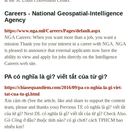
at the St. Louis Convention Center.
Careers - National Geospatial-Intelligence
Agency
https://www.nga.mil/Careers/Pages/default.aspx
NGA Careers: When you want more than a job, you want a
mission Thank you for your interest in a career with NGA. NGA
is pleased to announce that external applicants now have the
ability to view and apply for jobs directly on the Intelligence
Careers web site.
PA có nghĩa là gì? viết tắt của từ gì?
https://chiasequandiem.com/2016/09/pa-co-nghia-la-gi-viet-
tat-cua-tu-gi.html
Xin cảm ơn (See the article, like and share to support the content
team, please and thanks you) Previous TE có nghĩa là gì? viết tắt
của từ gì? Next DL có nghĩa là gì? viết tắt của từ gì? Check Also.
Gò Công ở đâu? thuộc tỉnh nào? có gì chơi? cách TPHCM bao
nhiêu km?