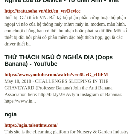
Nghĩa của từ Device - Từ điển Anh - Việt
http://tratu.soha.vn/dict/en_vn/Device
thiết bị. Giải thích VN: Bất kỳ bộ phận phần cứng hoặc bộ phận
ngoại vi nào của hệ thống máy (như) máy in, modem, màn hình,
con chuột chẳng hạn có thể thu nhận hoặc phát ra dữ liệu.Một số
thiết bị đòi hỏi phải có phần mềm đặc biệt thích hợp, gọi là các
driver thiết bị.
THỬ THÁCH NGỦ Ở NGHĨA ĐỊA (Oops
Banana) - YouTube
https://www.youtube.com/watch?v=o6UrG_cOiFM
May 18, 2018 · CHALLENGES SLEEPING IN THE
GRAVEYARD (Professor Banana) Join the Anti Banana
Association here: http://bit.ly/2HAvIym Instagram of Bananas:
https://www.in...
ngia
https://ngia.talentlms.com/
This site is the eLearning platform for Nursery & Garden Industry