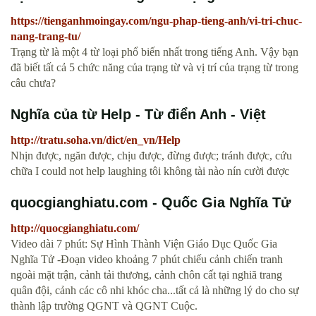
https://tienganhmoingay.com/ngu-phap-tieng-anh/vi-tri-chuc-
nang-trang-tu/
Trạng từ là một 4 từ loại phổ biến nhất trong tiếng Anh. Vậy bạn
đã biết tất cả 5 chức năng của trạng từ và vị trí của trạng từ trong
câu chưa?
Nghĩa của từ Help - Từ điển Anh - Việt
http://tratu.soha.vn/dict/en_vn/Help
Nhịn được, ngăn được, chịu được, đừng được; tránh được, cứu
chữa I could not help laughing tôi không tài nào nín cười được
quocgianghiatu.com - Quốc Gia Nghĩa Tử
http://quocgianghiatu.com/
Video dài 7 phút: Sự Hình Thành Viện Giáo Dục Quốc Gia
Nghĩa Tử -Đoạn video khoảng 7 phút chiếu cảnh chiến tranh
ngoài mặt trận, cảnh tải thương, cảnh chôn cất tại nghiã trang
quân đội, cảnh các cô nhi khóc cha...tất cả là những lý do cho sự
thành lập trường QGNT và QGNT Cuộc.