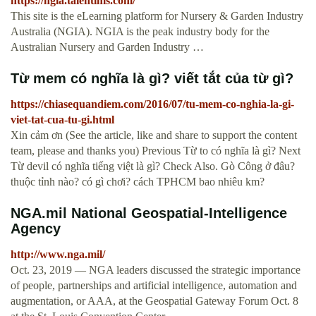
https://ngia.talentlms.com/
This site is the eLearning platform for Nursery & Garden Industry
Australia (NGIA). NGIA is the peak industry body for the
Australian Nursery and Garden Industry …
Từ mem có nghĩa là gì? viết tắt của từ gì?
https://chiasequandiem.com/2016/07/tu-mem-co-nghia-la-gi-
viet-tat-cua-tu-gi.html
Xin cảm ơn (See the article, like and share to support the content
team, please and thanks you) Previous Từ to có nghĩa là gì? Next
Từ devil có nghĩa tiếng việt là gì? Check Also. Gò Công ở đâu?
thuộc tỉnh nào? có gì chơi? cách TPHCM bao nhiêu km?
NGA.mil National Geospatial-Intelligence
Agency
http://www.nga.mil/
Oct. 23, 2019 — NGA leaders discussed the strategic importance
of people, partnerships and artificial intelligence, automation and
augmentation, or AAA, at the Geospatial Gateway Forum Oct. 8