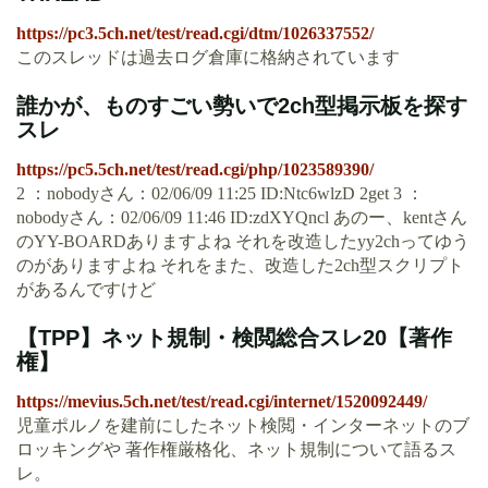
https://pc3.5ch.net/test/read.cgi/dtm/1026337552/
このスレッドは過去ログ倉庫に格納されています
誰かが、ものすごい勢いで2ch型掲示板を探す
スレ
https://pc5.5ch.net/test/read.cgi/php/1023589390/
2 ：nobodyさん：02/06/09 11:25 ID:Ntc6wlzD 2get 3 ：
nobodyさん：02/06/09 11:46 ID:zdXYQncl あのー、kentさん
のYY-BOARDありますよね それを改造したyy2chってゆう
のがありますよね それをまた、改造した2ch型スクリプト
があるんですけど
【TPP】ネット規制・検閲総合スレ20【著作
権】
https://mevius.5ch.net/test/read.cgi/internet/1520092449/
児童ポルノを建前にしたネット検閲・インターネットのブ
ロッキングや 著作権厳格化、ネット規制について語るス
レ。