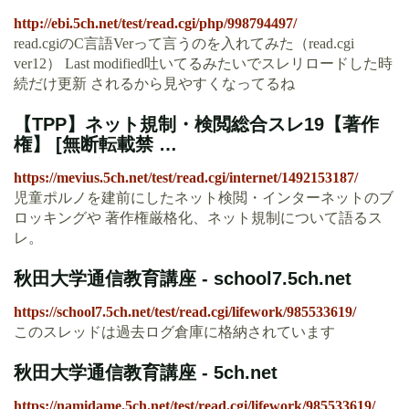
http://ebi.5ch.net/test/read.cgi/php/998794497/
read.cgiのC言語Verって言うのを入れてみた（read.cgi
ver12） Last modified吐いてるみたいでスレリロードした時
続だけ更新 されるから見やすくなってるね
【TPP】ネット規制・検閲総合スレ19【著作
権】 [無断転載禁 …
https://mevius.5ch.net/test/read.cgi/internet/1492153187/
児童ポルノを建前にしたネット検閲・インターネットのブ
ロッキングや 著作権厳格化、ネット規制について語るス
レ。
秋田大学通信教育講座 - school7.5ch.net
https://school7.5ch.net/test/read.cgi/lifework/985533619/
このスレッドは過去ログ倉庫に格納されています
秋田大学通信教育講座 - 5ch.net
https://namidame.5ch.net/test/read.cgi/lifework/985533619/