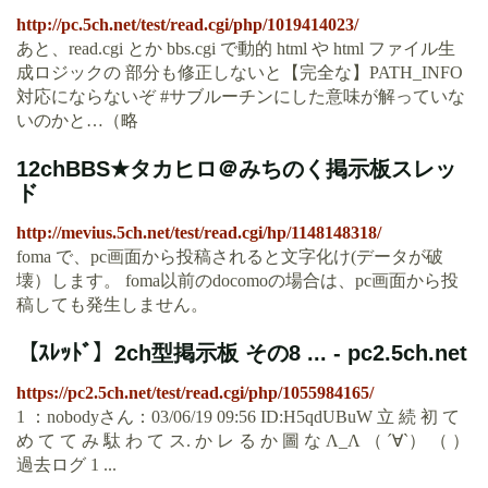
http://pc.5ch.net/test/read.cgi/php/1019414023/
あと、read.cgi とか bbs.cgi で動的 html や html ファイル生
成ロジックの 部分も修正しないと【完全な】PATH_INFO
対応にならないぞ #サブルーチンにした意味が解っていな
いのかと…（略
12chBBS★タカヒロ＠みちのく掲示板スレッ
ド
http://mevius.5ch.net/test/read.cgi/hp/1148148318/
foma で、pc画面から投稿されると文字化け(データが破
壊）します。 foma以前のdocomoの場合は、pc画面から投
稿しても発生しません。
【ｽﾚｯﾄﾞ】2ch型掲示板 その8 ... - pc2.5ch.net
https://pc2.5ch.net/test/read.cgi/php/1055984165/
1 ：nobodyさん：03/06/19 09:56 ID:H5qdUBuW 立 続 初 て
め て て み 駄 わ て ス. か レ る か 圖 な Λ_Λ （ ´∀`） （ ）
過去ログ 1 ...