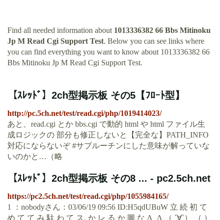
Find all needed information about
1013336382 66 Bbs Mitinoku
Jp M Read Cgi Support Test
. Below you can see links where
you can find everything you want to know about 1013336382 66
Bbs Mitinoku Jp M Read Cgi Support Test.
【ｽﾚｯﾄﾞ】2ch型掲示板 その5【ﾌﾛｰﾄ型】
http://pc.5ch.net/test/read.cgi/php/1019414023/
あと、read.cgi とか bbs.cgi で動的 html や html ファイル生
成ロジックの 部分も修正しないと【完全な】PATH_INFO
対応にならないぞ #サブルーチンにした意味が解っていな
いのかと…（略
【ｽﾚｯﾄﾞ】2ch型掲示板 その8 ... - pc2.5ch.net
https://pc2.5ch.net/test/read.cgi/php/1055984165/
1 ：nobodyさん：03/06/19 09:56 ID:H5qdUBuW 立 続 初 て
め て て み 駄 わ て ス. か レ る か 圖 な Λ_Λ （ ´∀`） （ ）