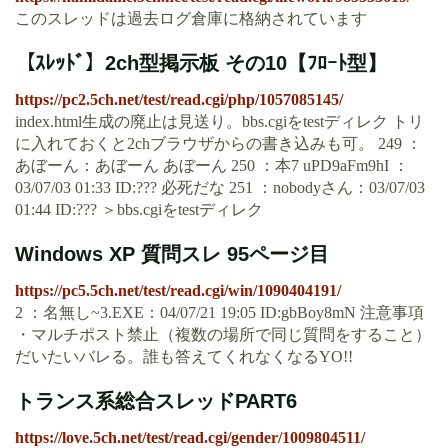
このスレッドは過去ログ倉庫に格納されています
【ｽﾚｯﾄﾞ】2ch型掲示板 その10【ﾌﾛｰﾄ型】
https://pc2.5ch.net/test/read.cgi/php/1057085145/
index.html生成の廃止は見送り。bbs.cgiをtestディレク トリ
に入れておくと2chブラウザからの書き込みも可。 249 ：
あぼーん：あぼーん あぼーん 250 ：本7 uPD9aFm9hI ：
03/07/03 01:33 ID:??? 必死だな 251 ：nobodyさん：03/07/03
01:44 ID:??? ＞bbs.cgiをtestディレク
Windows XP 質問スレ 95ページ目
https://pc5.5ch.net/test/read.cgi/win/1090404191/
2 ：名無し~3.EXE：04/07/21 19:05 ID:gbBoy8mN 注意事項
・マルチポスト禁止（複数の場所で同じ質問をすること）
だいたいバレる。誰も答えてくれなくなるYO!!
トランス系総合スレッドPART6
https://love.5ch.net/test/read.cgi/gender/1009804511/