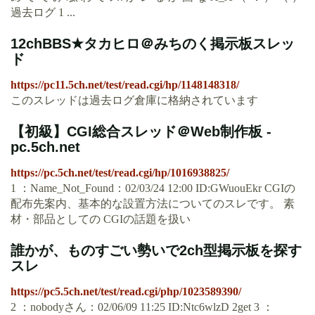
過去ログ 1 ...
12chBBS★タカヒロ＠みちのく掲示板スレッ
ド
https://pc11.5ch.net/test/read.cgi/hp/1148148318/
このスレッドは過去ログ倉庫に格納されています
【初級】CGI総合スレッド＠Web制作板 -
pc.5ch.net
https://pc.5ch.net/test/read.cgi/hp/1016938825/
1 ：Name_Not_Found：02/03/24 12:00 ID:GWuouEkr CGIの
配布先案内、基本的な設置方法についてのスレです。 素
材・部品としての CGIの話題を扱い
誰かが、ものすごい勢いで2ch型掲示板を探す
スレ
https://pc5.5ch.net/test/read.cgi/php/1023589390/
2 ：nobodyさん：02/06/09 11:25 ID:Ntc6wlzD 2get 3 ：