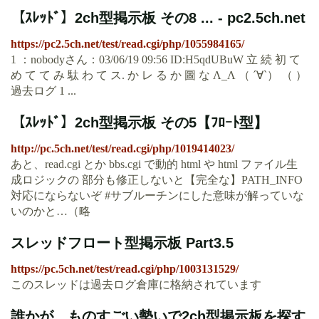
【ｽﾚｯﾄﾞ】2ch型掲示板 その8 ... - pc2.5ch.net
https://pc2.5ch.net/test/read.cgi/php/1055984165/
1 ：nobodyさん：03/06/19 09:56 ID:H5qdUBuW 立 続 初 て
め て て み 駄 わ て ス. か レ る か 圖 な Λ_Λ （ ´∀`） （ ）
過去ログ 1 ...
【ｽﾚｯﾄﾞ】2ch型掲示板 その5【ﾌﾛｰﾄ型】
http://pc.5ch.net/test/read.cgi/php/1019414023/
あと、read.cgi とか bbs.cgi で動的 html や html ファイル生
成ロジックの 部分も修正しないと【完全な】PATH_INFO
対応にならないぞ #サブルーチンにした意味が解っていな
いのかと…（略
スレッドフロート型掲示板 Part3.5
https://pc.5ch.net/test/read.cgi/php/1003131529/
このスレッドは過去ログ倉庫に格納されています
誰かが、ものすごい勢いで2ch型掲示板を探す