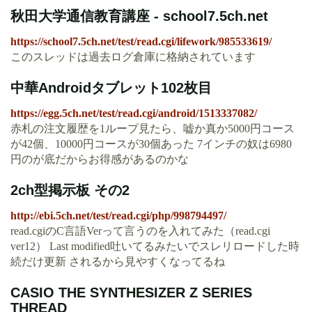
秋田大学通信教育講座 - school7.5ch.net
https://school7.5ch.net/test/read.cgi/lifework/985533619/
このスレッドは過去ログ倉庫に格納されています
中華Androidタブレット102枚目
https://egg.5ch.net/test/read.cgi/android/1513337082/
赤札の注文履歴を1ループ見たら、嘘か真か5000円コース
が42個、10000円コースが30個あった 7インチの奴は6980
円のが底だからお得感があるのかな
2ch型掲示板 その2
http://ebi.5ch.net/test/read.cgi/php/998794497/
read.cgiのC言語Verって言うのを入れてみた（read.cgi
ver12） Last modified吐いてるみたいでスレリロードした時
続だけ更新 されるから見やすくなってるね
CASIO THE SYNTHESIZER Z SERIES
THREAD