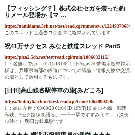
【フィッシング？】株式会社セガを装った釣
りメール登場か【マ …
https://namidame.5ch.net/test/read.cgi/mmonews/1224937868/
このスレッドは過去ログ倉庫に格納されています
祝41万サクセス みなと鉄道スレッド Part5
https://piza2.5ch.net/test/read.cgi/train/1006032115/
1 ：名無しでgo!：01/11/18 06:21 id:f/vgpv2d 幣掲示板弊掲示
板は、兵庫県南部の鉄道についての議論・情報交換や交流
の場として活用するものです。
[日刊]高山線各駅停車の旅[みどころ]
https://hobby6.5ch.net/test/read.cgi/train/1062000258/
1 ：高山左近：03/08/28 01:04 ID:19YTj1jJ 高山本線、関連
私鉄、3セク路線を語る。 一日一駅ですすみます；（深夜
12時に） 明日は岐阜駅です
★★★★ 横浜市役所職員の暴挙 ★★★