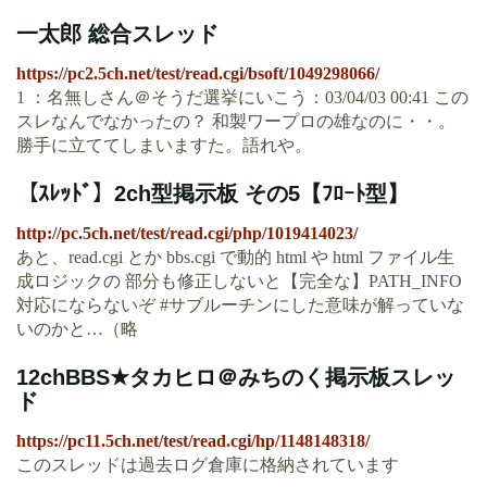
一太郎 総合スレッド
https://pc2.5ch.net/test/read.cgi/bsoft/1049298066/
1 ：名無しさん＠そうだ選挙にいこう：03/04/03 00:41 この
スレなんでなかったの？ 和製ワープロの雄なのに・・。
勝手に立ててしまいますた。語れや。
【ｽﾚｯﾄﾞ】2ch型掲示板 その5【ﾌﾛｰﾄ型】
http://pc.5ch.net/test/read.cgi/php/1019414023/
あと、read.cgi とか bbs.cgi で動的 html や html ファイル生
成ロジックの 部分も修正しないと【完全な】PATH_INFO
対応にならないぞ #サブルーチンにした意味が解っていな
いのかと…（略
12chBBS★タカヒロ＠みちのく掲示板スレッ
ド
https://pc11.5ch.net/test/read.cgi/hp/1148148318/
このスレッドは過去ログ倉庫に格納されています