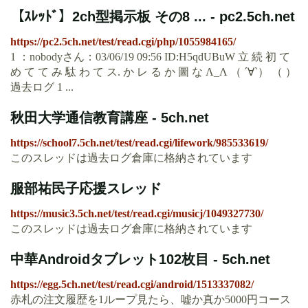
【ｽﾚｯﾄﾞ】2ch型掲示板 その8 ... - pc2.5ch.net
https://pc2.5ch.net/test/read.cgi/php/1055984165/
1 ：nobodyさん：03/06/19 09:56 ID:H5qdUBuW 立 続 初 て
め て て み 駄 わ て ス. か レ る か 圖 な Λ_Λ （ ´∀`） （ ）
過去ログ 1 ...
秋田大学通信教育講座 - 5ch.net
https://school7.5ch.net/test/read.cgi/lifework/985533619/
このスレッドは過去ログ倉庫に格納されています
服部祐民子応援スレッド
https://music3.5ch.net/test/read.cgi/musicj/1049327730/
このスレッドは過去ログ倉庫に格納されています
中華Androidタブレット102枚目 - 5ch.net
https://egg.5ch.net/test/read.cgi/android/1513337082/
赤札の注文履歴を1ループ見たら、嘘か真か5000円コース