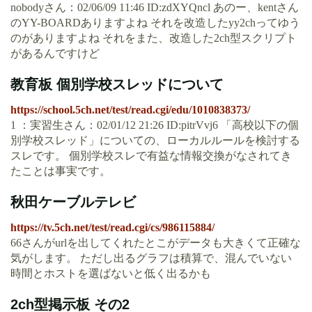
nobodyさん：02/06/09 11:46 ID:zdXYQncl あのー、kentさん
のYY-BOARDありますよね それを改造したyy2chってゆう
のがありますよね それをまた、改造した2ch型スクリプト
があるんですけど
教育板 個別学校スレッドについて
https://school.5ch.net/test/read.cgi/edu/1010838373/
1 ：実習生さん：02/01/12 21:26 ID:pitrVvj6 「高校以下の個
別学校スレッド」についての、ローカルルールを検討する
スレです。 個別学校スレで有益な情報交換がなされてき
たことは事実です。
秋田ケーブルテレビ
https://tv.5ch.net/test/read.cgi/cs/986115884/
66さんがurlを出してくれたとこがデータも大きくて正確な
気がします。 ただし出るグラフは積算で、混んでいない
時間とホストを選ばないと低く出るかも
2ch型掲示板 その2