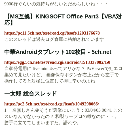
9000行ぐらいの気持ちがないとだめらしいね・・・
【MS互換】KINGSOFT Office Part3【VBA対
応】
https://pc11.5ch.net/test/read.cgi/bsoft/1203176678
このスレッドは過去ログ倉庫に格納されています
中華Androidタブレット102枚目 - 5ch.net
https://egg.5ch.net/test/read.cgi/android/1513337082/l50
自家発電用にifive mini 4sってアリかな？ PxViewerで虹エロ
集めて見たいけど、 画像保存ボタンが右上だから左手で
操作してると対極に位置して押し辛いのよね
一太郎 総合スレッド
https://pc2.5ch.net/test/read.cgi/bsoft/1049298066/
1 ：名無しさん＠そうだ選挙にいこう：03/04/03 00:41 この
スレなんでなかったの？ 和製ワープロの雄なのに・・。
勝手に立ててしまいますた。語れや。