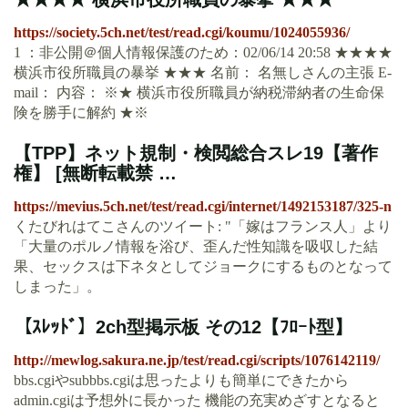
https://society.5ch.net/test/read.cgi/koumu/1024055936/
1 ：非公開＠個人情報保護のため：02/06/14 20:58 ★★★★
横浜市役所職員の暴挙 ★★★ 名前： 名無しさんの主張 E-
mail： 内容： ※★ 横浜市役所職員が納税滞納者の生命保
険を勝手に解約 ★※
【TPP】ネット規制・検閲総合スレ19【著作
権】 [無断転載禁 …
https://mevius.5ch.net/test/read.cgi/internet/1492153187/325-n
くたびれはてこさんのツイート: "「嫁はフランス人」より
「大量のポルノ情報を浴び、歪んだ性知識を吸収した結
果、セックスは下ネタとしてジョークにするものとなって
しまった」。
【ｽﾚｯﾄﾞ】2ch型掲示板 その12【ﾌﾛｰﾄ型】
http://mewlog.sakura.ne.jp/test/read.cgi/scripts/1076142119/
bbs.cgiやsubbbs.cgiは思ったよりも簡単にできたから
admin.cgiは予想外に長かった 機能の充実めざすとなると