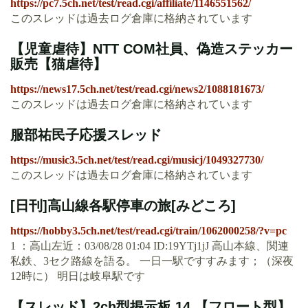
https://pc7.5ch.net/test/read.cgi/affiliate/1146551562/
このスレッドは過去ログ倉庫に格納されています
【児童虐待】NTT COM社員、偽造ステッカー
販売【猫虐待】
https://news17.5ch.net/test/read.cgi/news2/1088181673/
このスレッドは過去ログ倉庫に格納されています
服部祐民子応援スレッド
https://music3.5ch.net/test/read.cgi/musicj/1049327730/
このスレッドは過去ログ倉庫に格納されています
[日刊]高山線各駅停車の旅[みどころ]
https://hobby3.5ch.net/test/read.cgi/train/1062000258/?v=pc
1 ：高山左近：03/08/28 01:04 ID:19YTj1jJ 高山本線、関連
私鉄、3セク路線を語る。 一日一駅ですすみます；（深夜
12時に） 明日は岐阜駅です
【スレッド】2ch型掲示板 14 【フロート型】