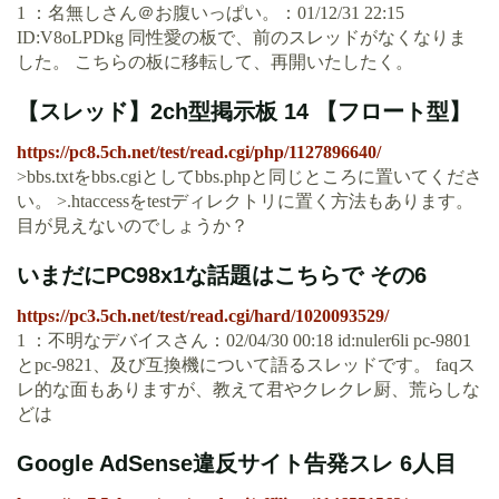
1 ：名無しさん＠お腹いっぱい。：01/12/31 22:15
ID:V8oLPDkg 同性愛の板で、前のスレッドがなくなりま
した。 こちらの板に移転して、再開いたしたく。
【スレッド】2ch型掲示板 14 【フロート型】
https://pc8.5ch.net/test/read.cgi/php/1127896640/
>bbs.txtをbbs.cgiとしてbbs.phpと同じところに置いてくださ
い。 >.htaccessをtestディレクトリに置く方法もあります。
目が見えないのでしょうか？
いまだにPC98x1な話題はこちらで その6
https://pc3.5ch.net/test/read.cgi/hard/1020093529/
1 ：不明なデバイスさん：02/04/30 00:18 id:nuler6li pc-9801
とpc-9821、及び互換機について語るスレッドです。 faqス
レ的な面もありますが、教えて君やクレクレ厨、荒らしな
どは
Google AdSense違反サイト告発スレ 6人目