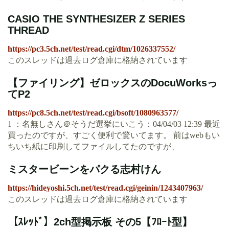
CASIO THE SYNTHESIZER Z SERIES
THREAD
https://pc3.5ch.net/test/read.cgi/dtm/1026337552/
このスレッドは過去ログ倉庫に格納されています
【ファイリング】ゼロックスのDocuWorksっ
てP2
https://pc8.5ch.net/test/read.cgi/bsoft/1080963577/
1 ：名無しさん＠そうだ選挙にいこう：04/04/03 12:39 最近
買ったのですが、すごく便利で驚いてます。 前はwebもい
ちいち紙に印刷してファイルしてたのですが、
ミスタービーンをパクる志村けん
https://hideyoshi.5ch.net/test/read.cgi/geinin/1243407963/
このスレッドは過去ログ倉庫に格納されています
【ｽﾚｯﾄﾞ】2ch型掲示板 その5【ﾌﾛｰﾄ型】