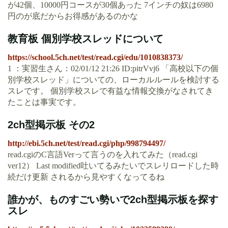
が42個、10000円コースが30個あった 7インチの奴は6980
円のが底だからお得感があるのかな
教育板 個別学校スレッドについて
https://school.5ch.net/test/read.cgi/edu/1010838373/
1 ：実習生さん：02/01/12 21:26 ID:pitrVvj6 「高校以下の個
別学校スレッド」についての、ローカルルールを検討する
スレです。 個別学校スレで有益な情報交換がなされてき
たことは事実です。
2ch型掲示板 その2
http://ebi.5ch.net/test/read.cgi/php/998794497/
read.cgiのC言語Verって言うのを入れてみた（read.cgi
ver12） Last modified吐いてるみたいでスレリロードした時
続だけ更新 されるから見やすくなってるね
誰かが、ものすごい勢いで2ch型掲示板を探す
スレ