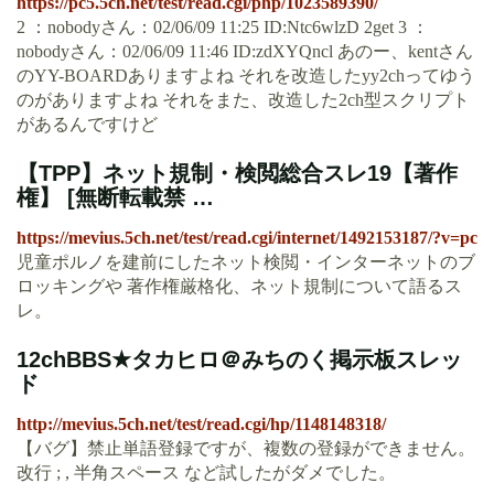
https://pc5.5ch.net/test/read.cgi/php/1023589390/
2 ：nobodyさん：02/06/09 11:25 ID:Ntc6wlzD 2get 3 ：
nobodyさん：02/06/09 11:46 ID:zdXYQncl あのー、kentさん
のYY-BOARDありますよね それを改造したyy2chってゆう
のがありますよね それをまた、改造した2ch型スクリプト
があるんですけど
【TPP】ネット規制・検閲総合スレ19【著作
権】 [無断転載禁 …
https://mevius.5ch.net/test/read.cgi/internet/1492153187/?v=pc
児童ポルノを建前にしたネット検閲・インターネットのブ
ロッキングや 著作権厳格化、ネット規制について語るス
レ。
12chBBS★タカヒロ＠みちのく掲示板スレッ
ド
http://mevius.5ch.net/test/read.cgi/hp/1148148318/
【バグ】禁止単語登録ですが、複数の登録ができません。
改行 ; , 半角スペース など試したがダメでした。