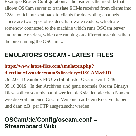
Example Reader Configurations. The reader is the module that
allows OSCam server to translate ECMs received from clients into
CWs, which are sent back to clients for decrypting channels.
There are two types of readers: hardware readers, which are
somehow connected to the machine which runs OSCam server,
and remote readers, which are running on different machines than
the one running the OSCam ...
EMULATORS OSCAM - LATEST FILES
https://www.latest-files.com/emulators.php?
direction=1&order=nom&directory=OSCAM&SID
Oe 2.0 - Dreambox FPU webif libusb - Oscam svn 11546 -
05.10.2019 - In den Archiven sind ganz normale Oscam-Binarys.
Diese sollten so umbenannt werden, daß sie den gleichen Namen
wie die vorhandenen Oscam-Versionen auf dem Receiver haben
und dann z.B. per FTP ausgetauscht werden.
OSCam/de/Config/oscam.conf –
Streamboard Wiki