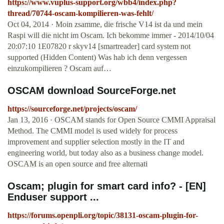
https://www.vuplus-support.org/wbb4/index.php?
thread/70744-oscam-kompilieren-was-fehlt/
Oct 04, 2014 · Moin zsamme, die frische V14 ist da und mein
Raspi will die nicht im Oscam. Ich bekomme immer - 2014/10/04
20:07:10 1E07820 r skyv14 [smartreader] card system not
supported (Hidden Content) Was hab ich denn vergessen
einzukompilieren ? Oscam auf…
OSCAM download SourceForge.net
https://sourceforge.net/projects/oscam/
Jan 13, 2016 · OSCAM stands for Open Source CMMI Appraisal
Method. The CMMI model is used widely for process
improvement and supplier selection mostly in the IT and
engineering world, but today also as a business change model.
OSCAM is an open source and free alternati
Oscam; plugin for smart card info? - [EN]
Enduser support ...
https://forums.openpli.org/topic/38131-oscam-plugin-for-