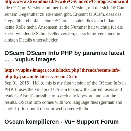
http://www.streamboard.tv/wiki/OSCam/de/Config/oscam.conf
die CCCam Versionsnummer ist die Version, mit der sich OSCam
seinem Gegenüber zu erkennen gibt. Erkennt OSCam, dass das
Gegenüber ebenfalls eine OSCam ist, spielt dies jedoch dann
keine Rolle mehr. Ansonsten ist die Nummer halt wichtig für die
zu verwendende Schnittstellenversion, da sich die Versionen in
einigen Details unterscheiden.
OScam OScam Info PHP by paramite latest
... - vuplus images
https://vuplus-images.co.uk/index.php?threads/oscam-info-
php-by-paramite-latest-version.1525/
Sep 01, 2015 · Hello, this is my first version of the OScam Info in
PHP. It uses the xmlapi of OScam to show the current users and
readers. Also it's possible to search any keyword and sort the
results. OScam Info comes with two language files (german and
english). Just put it on your webserver edit the...
Oscam kompilieren - Vu+ Support Forum